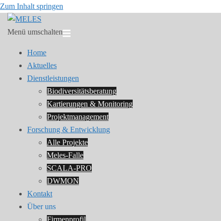
Zum Inhalt springen
Menü umschalten
Home
Aktuelles
Dienstleistungen
Biodiversitätsberatung
Kartierungen & Monitoring
Projektmanagement
Forschung & Entwicklung
Alle Projekte
Meles-Falle
SCALA-PRO
DWMON
Kontakt
Über uns
Firmenprofil