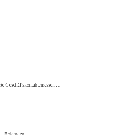
ierte Geschäftskontaktemessen …
tätsfördernden …